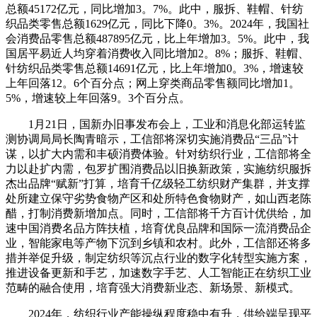
总额45172亿元，同比增加3。7%。此中，服拆、鞋帽、针纺
织品类零售总额1629亿元，同比下降0。3%。2024年，我国社
会消费品零售总额487895亿元，比上年增加3。5%。此中，我
国居平易近人均穿着消费收入同比增加2。8%；服拆、鞋帽、
针纺织品类零售总额14691亿元，比上年增加0。3%，增速较
上年回落12。6个百分点；网上穿类商品零售额同比增加1。
5%，增速较上年回落9。3个百分点。
1月21日，国新办旧事发布会上，工业和消息化部运转监
测协调局局长陶青暗示，工信部将深切实施消费品“三品”计
谋，以扩大内需和丰硕消费体验。针对纺织行业，工信部将全
力以赴扩内需，包罗扩围消费品以旧换新政策，实施纺织服拆
杰出品牌“赋新”打算，培育千亿级轻工纺织财产集群，并支撑
处所建立保守劣势食物产区和处所特色食物财产，如山西老陈
醋，打制消费新增加点。同时，工信部将千方百计优供给，加
速中国消费名品方阵扶植，培育优良品牌和国际一流消费品企
业，智能家电等产物下沉到乡镇和农村。此外，工信部还将多
措并举促升级，制定纺织等沉点行业的数字化转型实施方案，
推进设备更新和手艺，加速数字手艺、人工智能正在纺织工业
范畴的融合使用，培育强大消费新业态、新场景、新模式。
2024年，纺织行业产能操纵程度稳中有升，供给端呈现平