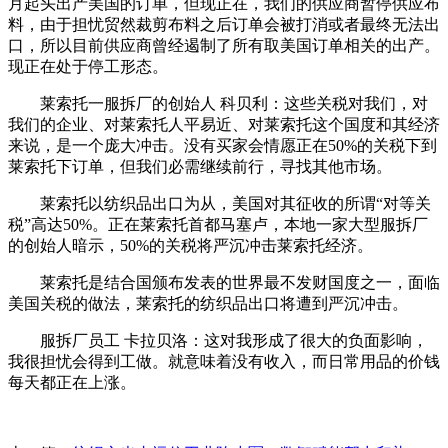
月起头出产美国的订单，但现正在，我们的供应商暂停供应布
料，由于担忧贸然裁剪布料之后订单会被打消或者最终无法出
口，所以目前供应商曾经遏制了所有取美国订单相关的出产。
现正在处于停工形态。
莱索托一服拆厂的创始人 科贝利：这些关税对我们，对
我们的企业、对莱索托人平易近、对莱索托这个国度和其经济
来说，是一个庞大冲击。没有买家会情愿正在50%的关税下到
莱索托下订单，但我们必需继续前行，寻找其他市场。
莱索托以纺织品出口为从，美国对其征收的所谓“对等关
税”高达50%。正在莱索托首都马塞卢，本地一家大型服拆厂
的创始人暗示，50%的关税将严沉冲击莱索托经济。
莱索托是结合国颁布发表的世界最不发财国度之一，面临
美国关税的做法，莱索托的纺织品出口将遭到严沉冲击。
服拆厂员工 卡拉贝洛：这对我形成了很大的负面影响，
我很担忧会得到工做。就意味着没有收入，而日常用品的价钱
每天都正在上涨。