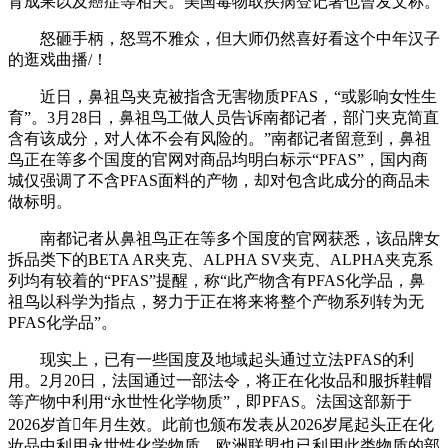
育成果以及癌症等相关。美国毒物取疾病登记署也曾发文称。
怒砸手柄，怒骂不雅众，但大师仍然喜好看这个中年汉子
的逛戏曲播/！
近日，鼻祖鸟夹克被指含无害物质PFAS，“或影响女性生
育”。3月28日，鼻祖鸟工做人员告诉南都记者，部门夹克简直
含有该成分，对人体不会有风险的。”南都记者留意到，鼻祖
鸟正在等多个国度的官网对商品均明白标示“PFAS”，国内商
城仅强调了不含PFAS面料的产物，却对包含此成分的商品未
做标明。
南都记者从鼻祖鸟正在等多个国度的官网获悉，该品牌女
拆品类下的BETA AR夹克、ALPHA SV夹克、ALPHA夹克系
列均有较着的“PFAS”提醒，称“此产物含有PFAS化学品，鼻
祖鸟以科学为指点，努力于正在将来将整个产物系列转为无
PFAS化学品”。
现实上，已有一些国度及地域起头通过立法PFAS的利
用。2月20日，法国通过一部法令，将正在化妆品和服拆鞋帽
等产物中利用“永世性化学物质”，即PFAS。法国这部新于
2026岁首年月生效。此前也颁布发表从2026岁尾起头正在化
妆品中利用永世性化学物质。欧洲联盟也已利用此类物质的部