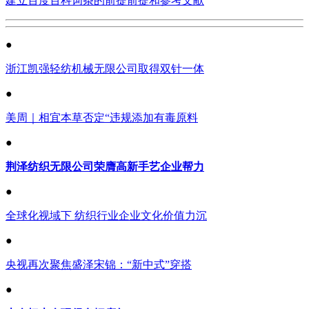
建立百度百科词条的前提前提和参考文献
●
浙江凯强轻纺机械无限公司取得双针一体
●
美周｜相宜本草否定“违规添加有毒原料
●
荆泽纺织无限公司荣膺高新手艺企业帮力
●
全球化视域下 纺织行业企业文化价值力沉
●
央视再次聚焦盛泽宋锦：“新中式”穿搭
●