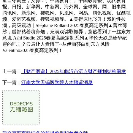
量当令调整；支撑：、中国教育、、中国教育报、现代教育
报、日报、新华网、中新网、海外网、全球网、网、旧事网、
腾讯网、新浪网、搜狐网、凤凰网、网易、腾讯视频、优酷视
频、爱奇艺视频、搜狐视频等。▲美得原地飞升！戏剧性拉
满，高级震动｜Stéphane Rolland 2025春夏高定系列▲蕾丝薄
纱，腿部粘着喷鼻烟，充满戏谑取搬弄，竟然看到了一丝东方
意境 Ashi Studio 2025春夏高级定制系列▲华伦天奴是给华妃
穿的吧！？云肩让人看懵了~从伊丽莎白到东方风情
Valentino2025春夏高定系列！
上一篇：
【财产图谱】2025年临沂市沉点财产规划结构阐发
下一篇：
江南大学无锡医学院人才聘请消息