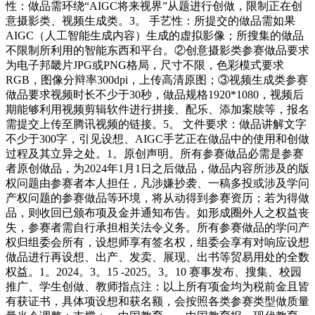
性：做品需环绕“AIGC将来视界”从题进行创做，限制正在创
意摄影类、视频生成类。3。 手艺性：所提交的做品需如果
AIGC（人工智能生成内容）生成的虚拟影像；所搜集的做品
不限制所利用的智能东西和平台。②创意摄影类参赛做品要求
为电子邦畿片JPG或PNG格局，尺寸不限，色彩模式要求
RGB，图像分辩率300dpi，上传高清原图；③视频生成类参赛
做品要求视频时长不少于30秒，做品规格1920*1080，视频后
期能够利用视频剪辑软件进行拼接、配乐、添加案牍等，报名
需提交上传至腾讯视频的链接。5。 文件要求：做品讲解文字
不少于300字，引见设想、AIGC手艺正在做品中的使用和创做
过程及其立异之处。1。原创声明。所有参赛做品必需是参赛
者原创做品，为2024年1月1日之后做品，做品内容所涉及的版
权问题由参赛者本人担任，凡涉嫌抄袭、一稿多投或涉及学问
产权问题的参赛做品等环境，将从动得到参赛资历；若为得做
品，则收回已颁布项及金并通知布告。如形成圈外人之权益丧
失，参赛者需自行承担相关法令义务。所有参赛做品的学问产
权归组委会所有，设想师享有签名权，组委会享有对响应设想
做品进行再设想、出产、发卖、展现、出书等贸易用处的全数
权益。1。2024。3。15 -2025。3。10 赛事发布、搜集、校园
推广、学生创做、教师指点注：以上所有项金均为税前金且皆
有获证书，具体项设想和获名额，会按照各类参赛类型做质量