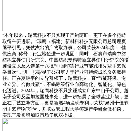
“本年以来，瑞鹰科技不只实现了产销两旺，更正在多个范畴
取得主要进展。”瑞鹰（福建）新材料科技无限公司总司理夏
继平引见，凭仗杰出的产物取办事，公司荣获2024年度“十佳
供应商”称号，行业地位进一步巩固；同时，石狮市瑞鹰中纺
纺织立异使用研究院、中国纺织专精特新立异使用研究院的接
踵设立以及入选第十八批“中国印染行业节能减排先辈手艺保
举目次”，进一步彰显了公司努力于行业可持续成长义务取担
任。正在夏继平的立异引领下，瑞鹰科技一直“节能环保、专
业立异、合做共赢”，不竭鞭策行业向高端化、智能化、绿色
化迈进。2024年，瑞鹰科技不只接踵成立广东中山子公司、越
南子公司及孟加拉国处事处，进一步拓展了全球营业邦畿，更
正在手艺立异方面，更是新增4项发现专利，荣获“泉州十佳节
能手艺产物”称号，并取西安工程大学签定产学研合做和谈，
实现了发卖增加取市场份额双提拔。