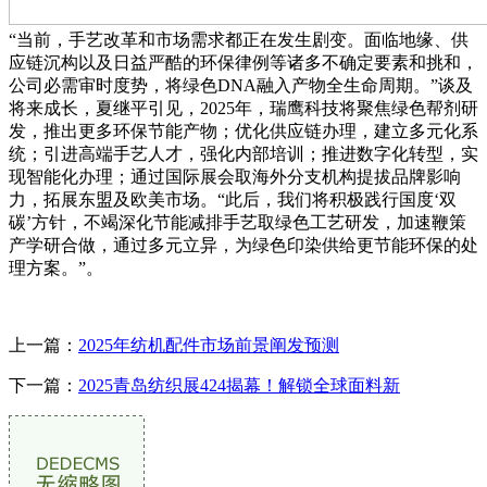
“当前，手艺改革和市场需求都正在发生剧变。面临地缘、供
应链沉构以及日益严酷的环保律例等诸多不确定要素和挑和，
公司必需审时度势，将绿色DNA融入产物全生命周期。”谈及
将来成长，夏继平引见，2025年，瑞鹰科技将聚焦绿色帮剂研
发，推出更多环保节能产物；优化供应链办理，建立多元化系
统；引进高端手艺人才，强化内部培训；推进数字化转型，实
现智能化办理；通过国际展会取海外分支机构提拔品牌影响
力，拓展东盟及欧美市场。“此后，我们将积极践行国度‘双
碳’方针，不竭深化节能减排手艺取绿色工艺研发，加速鞭策
产学研合做，通过多元立异，为绿色印染供给更节能环保的处
理方案。”。
上一篇：
2025年纺机配件市场前景阐发预测
下一篇：
2025青岛纺织展424揭幕！解锁全球面料新