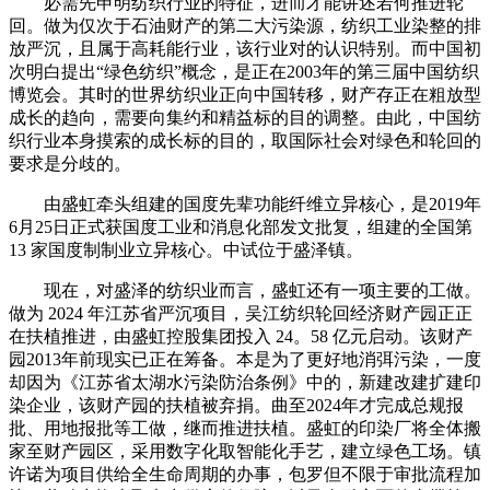
必需先申明纺织行业的特征，进而才能讲述若何推进轮
回。做为仅次于石油财产的第二大污染源，纺织工业染整的排
放严沉，且属于高耗能行业，该行业对的认识特别。而中国初
次明白提出“绿色纺织”概念，是正在2003年的第三届中国纺织
博览会。其时的世界纺织业正向中国转移，财产存正在粗放型
成长的趋向，需要向集约和精益标的目的调整。由此，中国纺
织行业本身摸索的成长标的目的，取国际社会对绿色和轮回的
要求是分歧的。
由盛虹牵头组建的国度先辈功能纤维立异核心，是2019年
6月25日正式获国度工业和消息化部发文批复，组建的全国第
13 家国度制制业立异核心。中试位于盛泽镇。
现在，对盛泽的纺织业而言，盛虹还有一项主要的工做。
做为 2024 年江苏省严沉项目，吴江纺织轮回经济财产园正正
在扶植推进，由盛虹控股集团投入 24。58 亿元启动。该财产
园2013年前现实已正在筹备。本是为了更好地消弭污染，一度
却因为《江苏省太湖水污染防治条例》中的，新建改建扩建印
染企业，该财产园的扶植被弃捐。曲至2024年才完成总规报
批、用地报批等工做，继而推进扶植。盛虹的印染厂将全体搬
家至财产园区，采用数字化取智能化手艺，建立绿色工场。镇
许诺为项目供给全生命周期的办事，包罗但不限于审批流程加