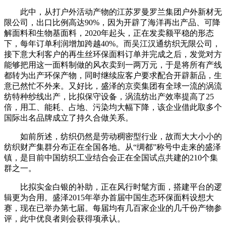
此中，从打户外活动产物的江苏罗曼罗兰集团户外新材无
限公司，出口比例高达90%，因为开辟了海洋再出产品、可降
解面料和生物基面料，2020年起头，正在发卖额平稳的形态
下，每年订单利润增加跨越40%。而吴江汉通纺织无限公司，
接下意大利客户的再生丝环保面料订单并完成之后，发觉对方
能够把用这一面料制做的风衣卖到一两万元，于是将所有产线
都转为出产环保产物，同时继续应客户要求配合开辟新品，生
意已然忙不外来。又好比，盛泽的京奕集团有全球一流的涡流
纺特种纱线出产，比拟保守设备，涡流纺出产效率提高了25
倍，用工、能耗、占地、污染均大幅下降，该企业借此取多个
国际出名品牌成立了持久合做关系。
如前所述，纺织仍然是劳动稠密型行业，故而大大小小的
纺织财产集群分布正在全国各地。从“绸都”称号中走来的盛泽
镇，是目前中国纺织工业结合会正在全国试点共建的210个集
群之一。
比拟实金白银的补助，正在风行时髦方面，搭建平台的逻
辑更为合用。盛泽2015年举办首届中国生态环保面料设想大
赛，现在已举办第七届。每届均有几百家企业的几千份产物参
评，此中优良者则会获得项承认。