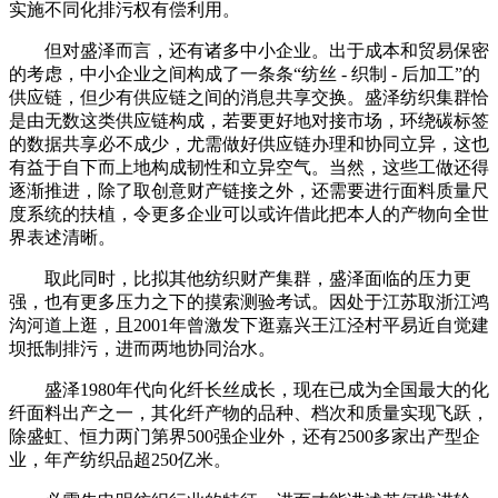
实施不同化排污权有偿利用。
但对盛泽而言，还有诸多中小企业。出于成本和贸易保密
的考虑，中小企业之间构成了一条条“纺丝 - 织制 - 后加工”的
供应链，但少有供应链之间的消息共享交换。盛泽纺织集群恰
是由无数这类供应链构成，若要更好地对接市场，环绕碳标签
的数据共享必不成少，尤需做好供应链办理和协同立异，这也
有益于自下而上地构成韧性和立异空气。当然，这些工做还得
逐渐推进，除了取创意财产链接之外，还需要进行面料质量尺
度系统的扶植，令更多企业可以或许借此把本人的产物向全世
界表述清晰。
取此同时，比拟其他纺织财产集群，盛泽面临的压力更
强，也有更多压力之下的摸索测验考试。因处于江苏取浙江鸿
沟河道上逛，且2001年曾激发下逛嘉兴王江泾村平易近自觉建
坝抵制排污，进而两地协同治水。
盛泽1980年代向化纤长丝成长，现在已成为全国最大的化
纤面料出产之一，其化纤产物的品种、档次和质量实现飞跃，
除盛虹、恒力两门第界500强企业外，还有2500多家出产型企
业，年产纺织品超250亿米。