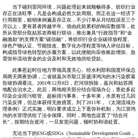
当下碰到雷同环境，问题处理起来就顺畅得多。纺织行业
存正在淡旺季，凡是会构成必然欠款周期。而正在这一经济下
行周期里，赊销体例遍及存正在，不少订单从月结耽误至三个
月以上，更有甚者跨越半年。借由此前累积的响应数据等，处
所从管部分取姑苏农商银行联动，推出兼具“行政指导”和“金
融激励”的支撑方案“碳信融”，将纺织行业企业碳排放程度、
绿色产物认证、节能技改、数字化办理程度等纳入评估目标，
构成指导绿色转型的步履方案，以此便能向应收账款增加、急
需弥补流动资金的企业及时和无效地供给贷款。
此事惹起时任地方带领高度关心。经水利部和国度环保总
局两天两夜协调，二省就嘉兴市取江苏盛泽鸿沟的水污染胶葛
告竣协调看法。2001年12月8日，拦河坝拆除，嘉兴和姑苏两
地配合治水之。此后，两地相关部分结合现场办公，查处多起
印染企业排污暗管、超标排污事务。十多年来，水质有过几回
污染反弹，但总体获得无效措置。到了2011年，《太湖流域办
理条例》正式实施，明白要求成立上下逛弥补机制，为江浙鸿
沟的水管理供给了法令保障。同时，两地也设置了“结合河
长”，按期结合巡河，一旦发觉问题，顿时协和谐处置。
无论当下的ESG或SDGs（Sustainable Development Goals，