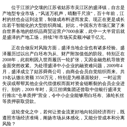
位于江浙沪交壤的江苏省姑苏市吴江区的盛泽镇，自古是
产地型专业市场，“风送万机声，晴翻千尺浪”，百十年前，江
村的丝也会运到这里，制做成布料进而发卖。现正在更是成长
出若干智能化的大型纺织商城。好比，中国东方市场汇聚了来
自世界各地的纺织品商贸运营户7000余家，此中一大半背后就
是盛泽的产地工场，持续7年市场买卖额冲破千亿元。
正在合做应对风险方面，盛泽当地企业也有诸多经验。盛
泽履历过以出产白坯布为从、财产附加值低的阶段。特别正在
2008年，此前刚因入世而履历一轮扩张，又因金融危机导致资
金面突然收紧。为处理盛泽中小企业的融资难问题，2009年4
月，盛泽成立了姑苏舜商公司，由商会会员自觉组织而来。共
19名认缴出资额 3550万元，特别是为根基面较好、一时运营
失误或帮帮其他企业代偿债权而面对资金链断裂的会员企业进
行。别的，2009 年时，吴江丝绸集团还曾取中信银行盛泽支
行推出“仓单质押”营业，令中小企业能够用白坯布、涤纶长丝
等质押获取贷款。
这轮变化之中，若何让资金流更好地向轮回经济而行，既
遵照市场经济准绳，阐扬市场从体感化，又能分管成本和分离
风险？