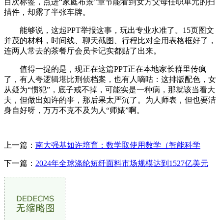
目次标签，点进“家庭布景”章节能看到女方父母任职单元的扫
描件，却露了半张车牌。
能够说，这起PPT举报这事，玩出专业水准了。15页图文
并茂的材料，时间线、聊天截图、行程比对全用表格框好了，
连两人常去的茶餐厅会员卡记实都贴了出来。
值得一提的是，现正在这篇PPT正在本地家长群里传疯
了，有人夸逻辑堪比刑侦档案，也有人嘀咕：这排版配色，女
从疑为“惯犯”，底子戒不掉，可能实是一种病，那就该当看大
夫，但做出如许的事，那后果太严沉了。为人师表，但也要洁
身自好呀，万万不克不及为人“师婊”啊。
上一篇：
南大强基如许培育：数学取使用数学（智能科学
下一篇：
2024年全球涤纶短纤面料市场规模达到1527亿美元