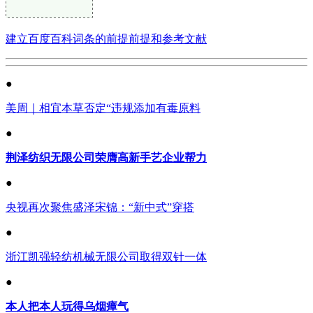
建立百度百科词条的前提前提和参考文献
●
美周｜相宜本草否定“违规添加有毒原料
●
荆泽纺织无限公司荣膺高新手艺企业帮力
●
央视再次聚焦盛泽宋锦：“新中式”穿搭
●
浙江凯强轻纺机械无限公司取得双针一体
●
本人把本人玩得乌烟瘴气