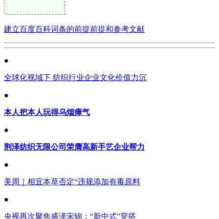
建立百度百科词条的前提前提和参考文献
●
全球化视域下 纺织行业企业文化价值力沉
●
本人把本人玩得乌烟瘴气
●
荆泽纺织无限公司荣膺高新手艺企业帮力
●
美周｜相宜本草否定“违规添加有毒原料
●
央视再次聚焦盛泽宋锦：“新中式”穿搭