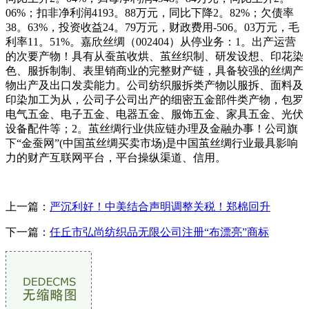
06%；扣非净利润4193。88万元，同比下降2。82%；欠债率
38。63%，投资收益24。79万元，财政费用-506。03万元，毛
利率11。51%。嘉欣丝绸（002404）从停业务：1。出产运营
的次要产物！具有从蚕茧收烘、茧丝织制、研发设想、印花染
色、服拆制制、表里销商业的完整财产链，具备较强的丝绸产
物出产及出口发卖能力。公司纺织服拆类产物以服拆、面料及
印染加工为从，公司子公司出产的细密五金部件类产物，包罗
电气五金、电子五金、电器五金、服饰五金、家具五金、光伏
设备配件等；2。茧丝绸行业供应链办理及金融办事！公司旗
下“金蚕网”(中国茧丝绸买卖市场)是中国茧丝绸行业最具影响
力的财产互联网平台，平台操纵渠道、信用。
上一篇：
严沉利好！中美结合声明调整关税！郑棉回升
下一篇：
任丘市弘尚纺织品无限公司注册“布漂亮”商标