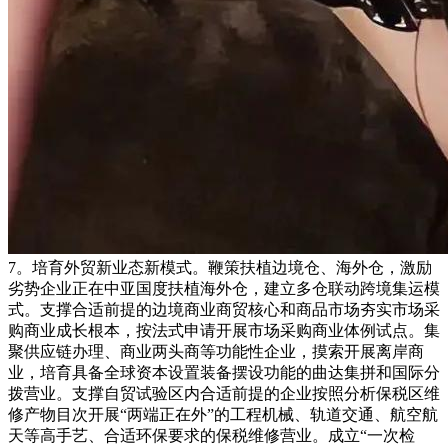
7。培育外贸新业态新模式。鞭策扶植边境仓、海外仓，激励
劣势企业正在中亚国度扶植海外仓，建立多仓联动跨境集运模
式。支撑合适前提的边境商业商贸核心和商品市场夯实市场采
购商业成长根本，按法式申请开展市场采购商业体例试点。集
聚供应链办理、商业两头商等功能性企业，摸索开展离岸商
业，培育具备全球资本设置装备摆设功能的曲达集拼和国际分
拨营业。支撑自贸试验区内合适前提的企业按照分析保税区维
修产物目次开展“两端正在外”的工程机械、轨道交通、航空航
天等高手艺、合适环保要求的保税维修营业。成立“一次检