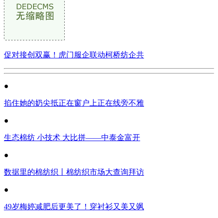
促对接创双赢！虎门服企联动柯桥纺企共
●
掐住她的奶尖抵正在窗户上正在线旁不雅
●
生态棉纺 小技术 大比拼——中泰金富开
●
数据里的棉纺织丨棉纺织市场大查询拜访
●
49岁梅婷减肥后更美了！穿衬衫又美又飒