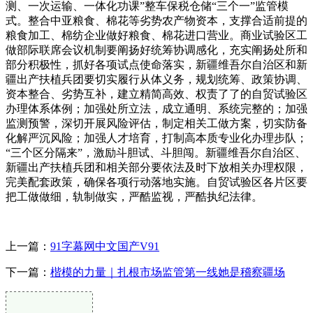
测、一次运输、一体化功课”整车保税仓储“三个一”监管模
式。整合中亚粮食、棉花等劣势农产物资本，支撑合适前提的
粮食加工、棉纺企业做好粮食、棉花进口营业。商业试验区工
做部际联席会议机制要阐扬好统筹协调感化，充实阐扬处所和
部分积极性，抓好各项试点使命落实，新疆维吾尔自治区和新
疆出产扶植兵团要切实履行从体义务，规划统筹、政策协调、
资本整合、劣势互补，建立精简高效、权责了了的自贸试验区
办理体系体例；加强处所立法，成立通明、系统完整的；加强
监测预警，深切开展风险评估，制定相关工做方案，切实防备
化解严沉风险；加强人才培育，打制高本质专业化办理步队；
“三个区分隔来”，激励斗胆试、斗胆闯。新疆维吾尔自治区、
新疆出产扶植兵团和相关部分要依法及时下放相关办理权限，
完美配套政策，确保各项行动落地实施。自贸试验区各片区要
把工做做细，轨制做实，严酷监视，严酷执纪法律。
上一篇：
91字幕网中文国产V91
下一篇：
楷模的力量｜扎根市场监管第一线她是稽察疆场