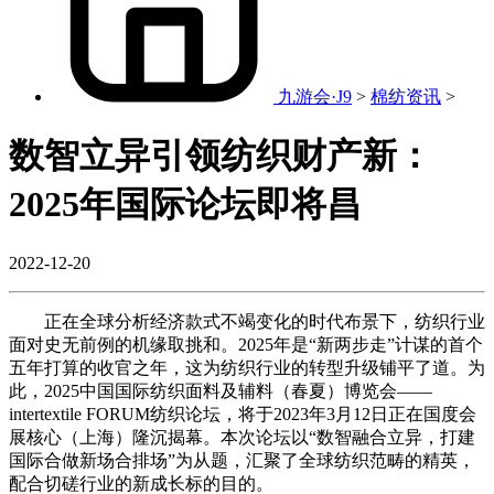
九游会·J9
>
棉纺资讯
>
数智立异引领纺织财产新：
2025年国际论坛即将昌
2022-12-20
正在全球分析经济款式不竭变化的时代布景下，纺织行业
面对史无前例的机缘取挑和。2025年是“新两步走”计谋的首个
五年打算的收官之年，这为纺织行业的转型升级铺平了道。为
此，2025中国国际纺织面料及辅料（春夏）博览会——
intertextile FORUM纺织论坛，将于2023年3月12日正在国度会
展核心（上海）隆沉揭幕。本次论坛以“数智融合立异，打建
国际合做新场合排场”为从题，汇聚了全球纺织范畴的精英，
配合切磋行业的新成长标的目的。