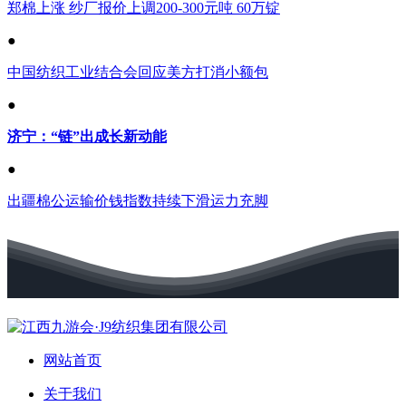
郑棉上涨 纱厂报价上调200-300元吨 60万锭
●
中国纺织工业结合会回应美方打消小额包
●
济宁：“链”出成长新动能
●
出疆棉公运输价钱指数持续下滑运力充脚
网站首页
关于我们