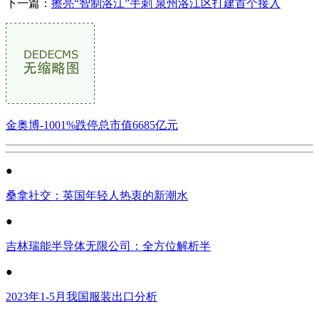
下一篇：
擦亮“智制洛江”手刺 泉州洛江区打建首个接入
金奥博-1001%跌停总市值6685亿元
●
桑拿社交：英国年轻人热衷的新潮水
●
吉林瑞能半导体无限公司：全方位解析半
●
2023年1-5月我国服装出口分析