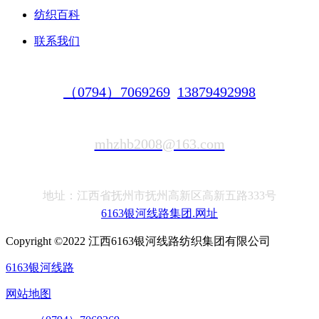
纺织百科
联系我们
（0794）7069269
13879492998
mhzhb2008@163.com
地址：江西省抚州市抚州高新区高新五路333号
6163银河线路集团.网址
Copyright ©2022 江西6163银河线路纺织集团有限公司
6163银河线路
网站地图