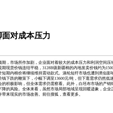
脚面对成本压力
期，市场所作加剧，企业面对着较大的成本压力和利润空间压缩
现货价钱连结平稳，3128B级新疆棉的内地发卖价钱约为150
短期内棉价将继续维持震动款式。涤纶短纤市场也遭到类似影响，
钱下跌的鞭策下，小幅下调至13600元/吨，但下逛需求仍然
会的积极影响，但全体需求仍需察看。此外，白坯布市场的产销继
下降的风险。全体来看，虽然市场局部地域呈现回暖迹象，企业
许带来现实的市场改善。前往搜狐，查看更多。