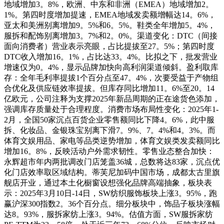
地域增加3。8%，欧洲、中东和非洲（EMEA）地域增加2。
1%。第四时度增加提速，EMEA地域发卖额增幅达14。6%，
亚太和美洲别离增加9。5%和6。5%。鞋类全年增加5。4%，
服拆和配饰别离增加3。7%和2。0%。渠道变化：DTC（间接
面向消费者）营业表示亮眼，占比提拔至27。5%；第四时度
DTC收入增加16。1%，占比达33。4%。比拟之下，批发营业
增速仅为0。4%，显示品牌加快向高利润渠道倾斜。盈利取库
存：全年毛利率提拔1个百分点至47。4%，次要受益于产物组
合优化及供应链效率提拔。但库存同比增加11。6%至20。14
亿欧元，公司注释为支撑2025年新品周期的正在途货色添加，
强调库存质量处于合理程度。消费市场布局性变化：2025年1-
2月，全国50家沉点百货企业零售额同比下降4。6%，此中服
拆、化妆品、金银珠宝别离下滑7。9%、7。4%和4。3%。而
体育文娱用品、家电等品类逆势增加，体育文娱类发卖额同比
增加16。8%，反映活动户外需求韧性。零售业态整合加快：
永辉超市年内两批调改门店笼盖36城，总数将达83家，沉点优
化门店效率取区域结构。蒂芙尼加码中国市场，成都太古里旗
舰店开业，通过本土化橱窗设想强化品牌高端抽象，板块表
示：2025年3月10日-14日，SW纺织服饰板块上涨3。95%，跑
赢沪深300指数2。36个百分点。细分板块中，饰品子板块涨幅
达8。93%，服拆家纺上涨3。94%。估值方面，SW服拆家纺