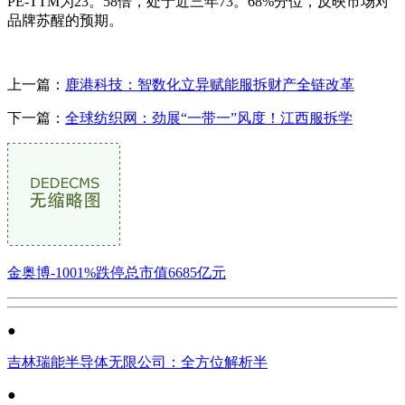
PE-TTM为23。58倍，处于近三年73。68%分位，反映市场对
品牌苏醒的预期。
上一篇：
鹿港科技：智数化立异赋能服拆财产全链改革
下一篇：
全球纺织网：劲展“一带一”风度！江西服拆学
金奥博-1001%跌停总市值6685亿元
●
吉林瑞能半导体无限公司：全方位解析半
●