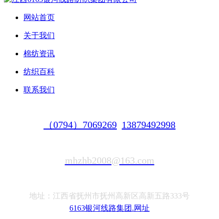
网站首页
关于我们
棉纺资讯
纺织百科
联系我们
（0794）7069269
13879492998
mhzhb2008@163.com
地址：江西省抚州市抚州高新区高新五路333号
6163银河线路集团.网址