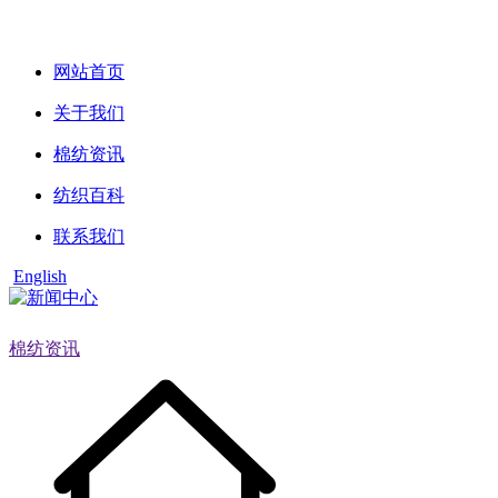
网站首页
关于我们
棉纺资讯
纺织百科
联系我们
English
棉纺资讯