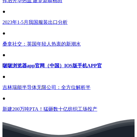
挥洒芳华热血 建梦新疆棉田
●
2023年1-5月我国服装出口分析
●
桑拿社交：英国年轻人热衷的新潮水
●
啵啵浏览器app官网（中国）IOS版手机APP官
●
吉林瑞能半导体无限公司：全方位解析半
●
新建200万吨PTA！猛砸数十亿纺织工场投产