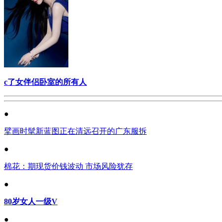
c了女伴侣卧室的所有人
●
擘画时髦新蓝图正在清远召开的广东服拆
●
棉花：期现货价钱波动 市场风险犹存
●
80岁女人一级V
●