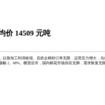
价 14509 元吨
升，以致加工利润收缩。且纺企棉纱订单无限，运营压力增大，
09。00 元/吨，涨幅 2。68%。瞻望后市，国内棉花市场供应充脚，